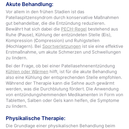
Akute Behandlung:
Vor allem in den frühen Stadien ist das
Patellaspitzensyndrom durch konservative Maßnahmen
gut behandelbar, die die Entzündung reduzieren.
Bewährt hat sich dabei die
PECH-Regel
bestehend aus
Ruhe (
P
ause), Kühlung der entzündeten Stelle (
E
is),
Kompression (
C
ompression) und Ruhigstellen
(
H
ochlagern). Bei
Sportverletzungen
ist sie eine effektive
Erstmaßnahme, um akute Schmerzen und Schwellungen
zu lindern.
Bei der Frage, ob bei einer Patellasehnenentzündung
Kühlen oder Wärmen
hilft, ist für die akute Behandlung
also eine Kühlung der entsprechenden Stelle empfohlen.
Während der Therapie kann die Sehne auch gewärmt
werden, was die Durchblutung fördert. Die Anwendung
von entzündungshemmenden Medikamenten in Form von
Tabletten, Salben oder Gels kann helfen, die Symptome
zu lindern.
Physikalische Therapie:
Die Grundlage einer physikalischen Behandlung beim