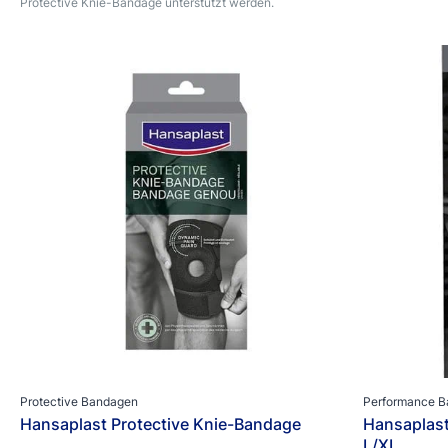
Protective Knie-Bandage unterstützt werden.
Protective Bandagen
Performance 
Hansaplast Protective Knie-Bandage
Hansaplas
L/XL