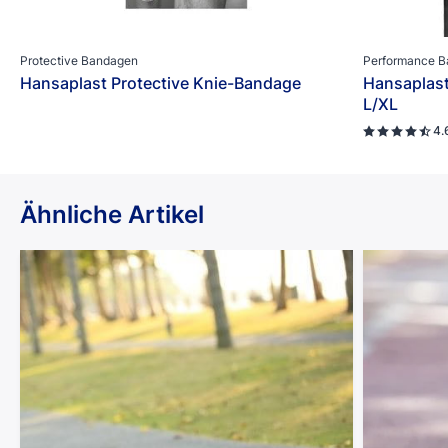
Protective Bandagen
Performance 
Hansaplast Protective Knie-Bandage
Hansaplas
L/XL
4.
Ähnliche Artikel