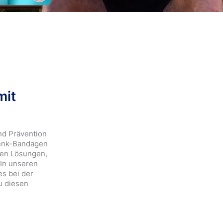
e
mit
nd Prävention
lenk-Bandagen
den Lösungen,
 In unseren
s bei der
u diesen