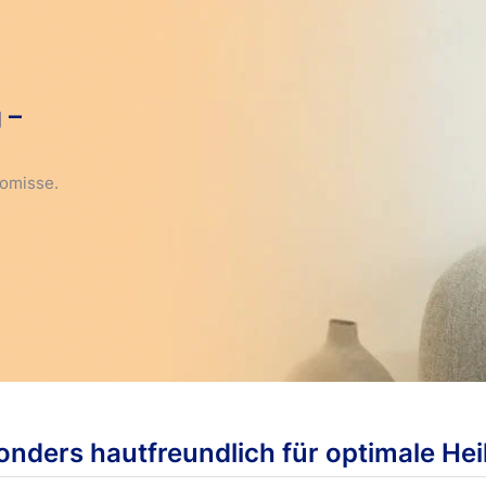
 –
romisse.
onders hautfreundlich für optimale Hei