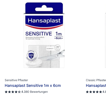
Sensitive Pflaster
Classic Pflaste
Hansaplast Sensitive 1m x 6cm
Hansaplast
4.3
80 Bewertungen
4.