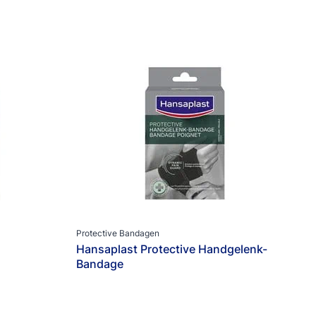
Schnelle Wundheilung
Sehr hautfreundlich
Starke Klebkraft
Wärmetherapie
Protective Bandagen
Hansaplast Protective Handgelenk-
Bandage