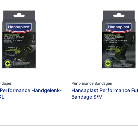
Kategorien
4.2
12 Bewertungen
Fußpflege & -pflaster
Schmerzlinderung
Beliebte Produkt
Sportbandagen und -tapes
Weitere Produkte
Wundpflaster
Wundversorgung
andagen
Performance Bandagen
 Performance Handgelenk-
Hansaplast Performance Fu
XL
Bandage S/M