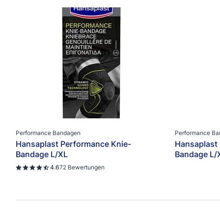
Produkttypen
Alltägliche Wundpflaster
Bandagen
Fixierpflaster und Kompressen
Fußcremes
Fußpflaster
Fußsprays
Moderne Wundversorgung
Sporttapes
Performance Bandagen
Performance B
Hansaplast Performance Knie-
Hansaplast
Wärmepflaster
Bandage L/XL
Bandage L/
Wundsalben und -sprays
4.6
72 Bewertungen
XL + Pflaster