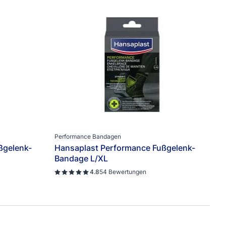
Lösung
100% wasserdicht
Extra starke Klebkraft
e
Fixierung
Flexibel
Für Blasen
Gegen Fußgeruch
Gelenke unterstützen
Große Wunde
Performance Bandagen
ßgelenk-
Hansaplast Performance Fußgelenk-
Hornhaut behandeln
Bandage L/XL
Hühneraugen behandeln
4.8
54 Bewertungen
Kinder Pflaster
Narben Reduktion
Rissige Haut