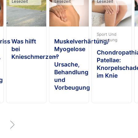
Lesezeit
Lesezeit
Lesezeit
Sport Und
Bewegung
riss
Was hilft
Muskelverhärtung/
bei
Myogelose
Chondropathi
,
Knieschmerzen?
–
Patellae:
Ursache,
Knorpelschad
Behandlung
im Knie
g
und
Vorbeugung