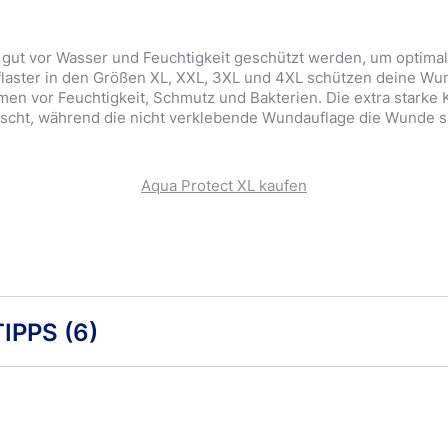
t vor Wasser und Feuchtigkeit geschützt werden, um optimal 
flaster in den Größen XL, XXL, 3XL und 4XL schützen deine Wu
 vor Feuchtigkeit, Schmutz und Bakterien. Die extra starke Kl
tscht, während die nicht verklebende Wundauflage die Wunde sa
Aqua Protect XL kaufen
IPPS
(6)
in Pflaster?
 dass es am besten sei, eine Wunde an der Luft heilen zu lasse
e wissenschaftliche Forschung hat jedoch bewiesen, dass das Ge