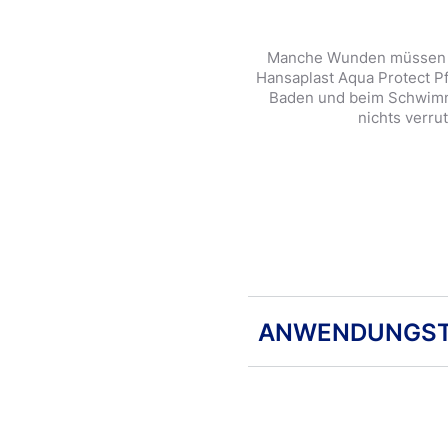
Manche Wunden müssen gu
Hansaplast Aqua Protect P
Baden und beim Schwimmen
nichts verru
ANWENDUNGST
Brauche ich wirklich e
Ein alter Mythos besagt,
"atmen" kann. Die modern