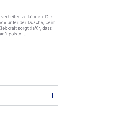
verheilen zu können. Die
nde unter der Dusche, beim
ebkraft sorgt dafür, dass
nft polstert.
n, sodass die Wunde
genteil der Fall ist: