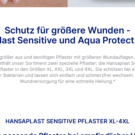
4.2
12 Bewertungen
Schutz für größere Wunden -
Beliebte Produkt
ast Sensitive und Aqua Protec
rößer aus und benötigen Pflaster mit größeren Wundauflagen
hält unser Sortiment zwei spezielle Pflaster: die Hansaplast Se
flaster in den Größen XL, XXL, 3XL und 4XL. Sie schützen bei e
 Bakterien und lassen sich einfach und schmerzfrei wechseln. 
Wundversorgung für eine schnelle Heilung.*
HANSAPLAST SENSITIVE PFLASTER XL-4XL