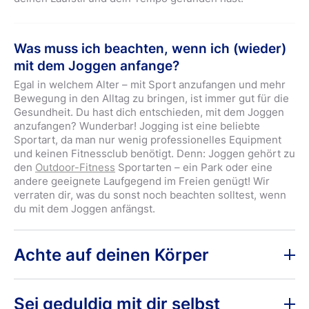
Was muss ich beachten, wenn ich (wieder)
mit dem Joggen anfange?
Egal in welchem Alter – mit Sport anzufangen und mehr
Bewegung in den Alltag zu bringen, ist immer gut für die
Gesundheit. Du hast dich entschieden, mit dem Joggen
anzufangen? Wunderbar! Jogging ist eine beliebte
Sportart, da man nur wenig professionelles Equipment
und keinen Fitnessclub benötigt. Denn: Joggen gehört zu
den
Outdoor-Fitness
Sportarten – ein Park oder eine
andere geeignete Laufgegend im Freien genügt! Wir
verraten dir, was du sonst noch beachten solltest, wenn
du mit dem Joggen anfängst.
Achte auf deinen Körper
Alle, die erstmals oder nach längerer Pause mit dem
Laufen anfangen, müssen erst Kondition aufbauen. Achte
Sei geduldig mit dir selbst