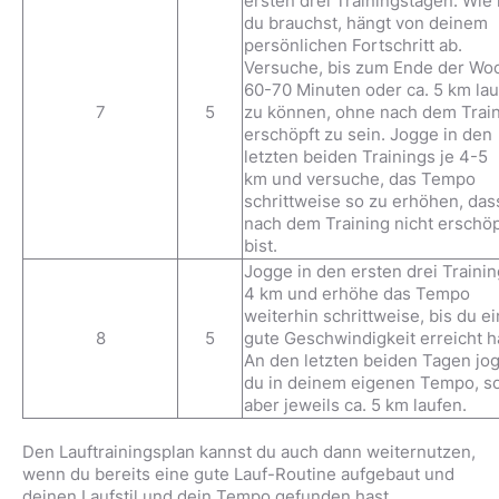
ersten drei Trainingstagen. Wie
du brauchst, hängt von deinem
persönlichen Fortschritt ab.
Versuche, bis zum Ende der Wo
60-70 Minuten oder ca. 5 km la
7
5
zu können, ohne nach dem Trai
erschöpft zu sein. Jogge in den
letzten beiden Trainings je 4-5
km und versuche, das Tempo
schrittweise so zu erhöhen, das
nach dem Training nicht erschöp
bist.
Jogge in den ersten drei Trainin
4 km und erhöhe das Tempo
weiterhin schrittweise, bis du e
8
5
gute Geschwindigkeit erreicht h
An den letzten beiden Tagen jo
du in deinem eigenen Tempo, so
aber jeweils ca. 5 km laufen.
Den Lauftrainingsplan kannst du auch dann weiternutzen,
wenn du bereits eine gute Lauf-Routine aufgebaut und
deinen Laufstil und dein Tempo gefunden hast.