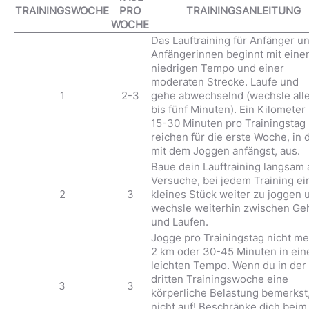
TRAININGSWOCHE
PRO
TRAININGSANLEITUNG
WOCHE
Das Lauftraining für Anfänger u
Anfängerinnen beginnt mit ein
niedrigen Tempo und einer
moderaten Strecke. Laufe und
1
2-3
gehe abwechselnd (wechsle all
bis fünf Minuten). Ein Kilometer
15-30 Minuten pro Trainingstag
reichen für die erste Woche, in 
mit dem Joggen anfängst, aus.
Baue dein Lauftraining langsam 
Versuche, bei jedem Training ei
2
3
kleines Stück weiter zu joggen 
wechsle weiterhin zwischen Ge
und Laufen.
Jogge pro Trainingstag nicht me
2 km oder 30-45 Minuten in ei
leichten Tempo. Wenn du in der
dritten Trainingswoche eine
3
3
körperliche Belastung bemerkst,
nicht auf! Beschränke dich beim