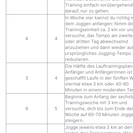
Training einfach vorübergehend
darauf, nur zu gehen.
In Woche vier kannst du richtig 
dem Joggen anfangen: Nimm dir
Trainingseinheit ca. 2 km vor un
versuche, das Tempo am zweit
4
4
oder dritten Tag abwechselnd
anzuziehen und dann wieder auf
ursprüngliches Jogging-Tempo 
reduzieren.
Die Hälfte des Lauftrainingsplan
Anfänger und Anfängerinnen ist
5
4
geschafft! Laufe in der fünften
viermal etwa 3 km oder 40-60
Minuten in einem moderaten T
Beginne zum Anfang der sechst
Trainingswoche mit 3 km und
6
5
versuche, dich bis zum Ende de
Woche auf 60-70 Minuten Jogg
steigern.
Jogge jeweils etwa 3 km an den