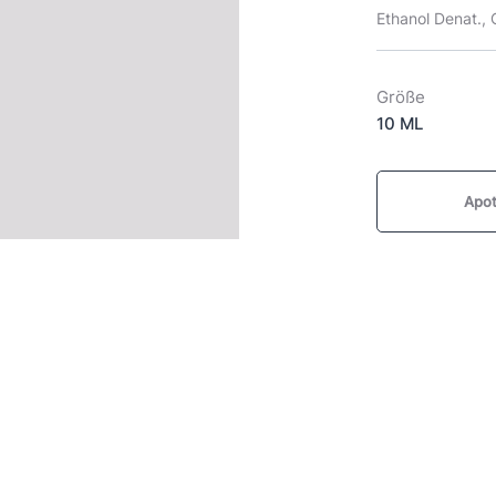
Ethanol Denat., C
Größe
10 ML
Apot