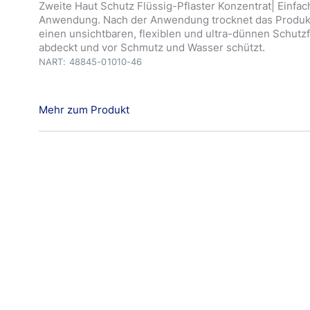
Zweite Haut Schutz Flüssig-Pflaster Konzentrat| Einfac
Anwendung. Nach der Anwendung trocknet das Produkt 
einen unsichtbaren, flexiblen und ultra-dünnen Schutz
abdeckt und vor Schmutz und Wasser schützt.
NART: 48845-01010-46
Mehr zum Produkt
Hansaplast Zweite Haut Schutz Flüssig-Pflaster Konzen
Versorgung und zum Schutz kleiner, oberflächlicher, t
Alltagswunden, wie z.B. Kratzer, Schnitt- und Schürfw
Hautrisse geeignet. Nach der Anwendung trocknet das 
und bildet einen unsichtbaren, flexiblen und ultra-dün
der die Wunde abdeckt und vor Schmutz und Wasser sc