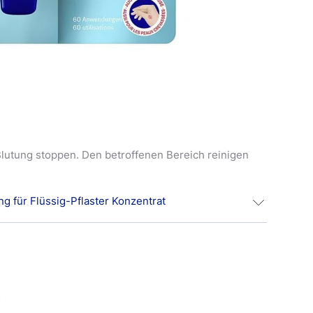
Blutung stoppen. Den betroffenen Bereich reinigen
ung für Flüssig-Pflaster Konzentrat
des Produkts auftragen und mithilfe des
en, sodass die Wunde gleichmäßig mit einem
.
e