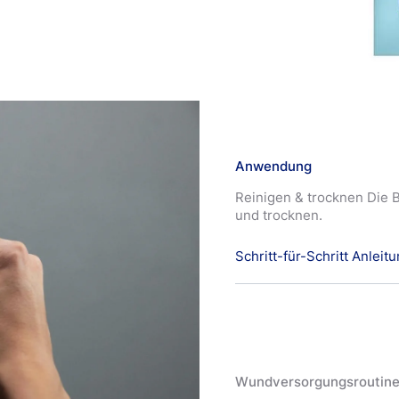
Anwendung
Reinigen & trocknen Die 
und trocknen.
Schritt-für-Schritt Anleit
Anwenden
Eine ausreichende Menge 
Tubenapplikators verteil
dünnen Film abgedeckt ist
Wundversorgungsroutin