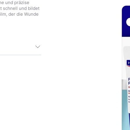
he und präzise
schnell und bildet
film, der die Wunde
trat zur präzisen
rockener
unden. Auch für
Produkt schnell
nen Schutzfilm,
hützt.