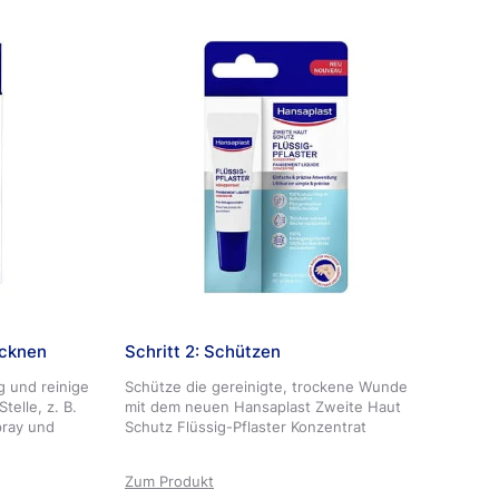
tig, Produktreste nach der Anwendung mit einer
ubenapplikator entfernen. Tube nach der
ßen. Bei Bedarf die Anwendung wiederholen. Der
der Zeit von selbst auf. Bitte lesen Sie für
en die Packungsbeilage
ocknen
Schritt 2: Schützen
g und reinige
Schütze die gereinigte, trockene Wunde
telle, z. B.
mit dem neuen Hansaplast Zweite Haut
ray und
Schutz Flüssig-Pflaster Konzentrat
Zum Produkt