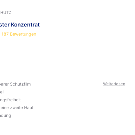
CHUTZ
ster
Konzentrat
187 Bewertungen
arer Schutzfilm
Weiterlesen
ell
gsfreiheit
 eine zweite Haut
ndung