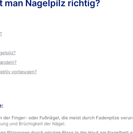
 man Nagelpilz richtig?
4.2
12 Bewertungen
Beliebte Produkt
?
gelpilz?
handeln?
fektiv vorbeugen?
e:
ion der Finger- oder Fußnägel, die meist durch Fadenpilze verur
ung und Brüchigkeit der Nägel.
enn Pilzsporen durch winzige Risse in der Haut am Nagelbett 