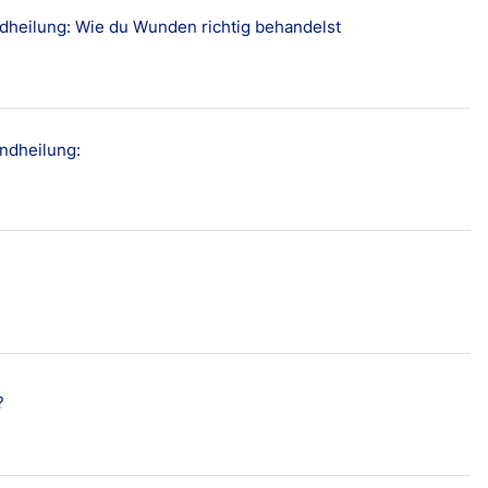
undheilung: Wie du Wunden richtig behandelst
4.2
12 Bewertungen
Beliebte Produkt
undheilung:
?