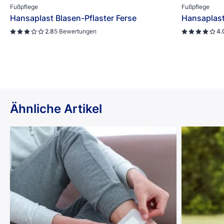
Fußpflege
Fußpflege
Hansaplast Blasen-Pflaster Ferse
Hansaplast
2.8
5 Bewertungen
4.
Ähnliche Artikel