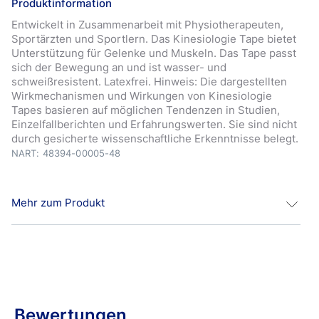
Produktinformation
Entwickelt in Zusammenarbeit mit Physiotherapeuten,
Sportärzten und Sportlern. Das Kinesiologie Tape bietet
Unterstützung für Gelenke und Muskeln. Das Tape passt
sich der Bewegung an und ist wasser- und
schweißresistent. Latexfrei. Hinweis: Die dargestellten
Wirkmechanismen und Wirkungen von Kinesiologie
Tapes basieren auf möglichen Tendenzen in Studien,
Einzelfallberichten und Erfahrungswerten. Sie sind nicht
durch gesicherte wissenschaftliche Erkenntnisse belegt.
NART: 48394-00005-48
Mehr zum Produkt
Das Kinesiologie Tape bietet Unterstützung für Gelenke
und Muskeln.
Das Tape passt sich der Bewegung an und ist wasser-
und schweißresistent.
Latexfrei
Bewertungen