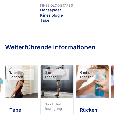
KINESIOLOGIETAPES
Hansaplast
Kinesiologie
Tape
Weiterführende Informationen
5 min.
5 min.
6 min.
Lesezeit
Lesezeit
Lesezeit
Sport Und
Bewegung
Tape
Rücken