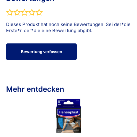
Hinweis: Die dargestellten Wirkmechanismen und
Wirkungen von Kinesiologie Tapes basieren auf
möglichen Tendenzen in Studien, Einzelfallberichten und
Erfahrungswerten. Sie sind nicht durch gesicherte
Dieses Produkt hat noch keine Bewertungen. Sei der*die
wissenschaftliche Erkenntnisse belegt.
Erste*r, der*die eine Bewertung abgibt.
Bewertung verfassen
Mehr entdecken