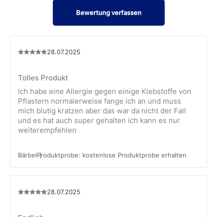
bleibt, aber dennoch schmerzfrei entfernt werden kann.
Bewertung verfassen
Die Kinderpflaster für empfindliche Haut sind erhältlich
als Streifen in verschiedenen Größen, die rundum die
Wunde abdichten und
28.07.2025
als Meterware, die auf die ideale Größe
zugeschnitten werden kann.
Tolles Produkt
Hansaplast Kinderpflaster Sensitive sind für leicht
gereizte Haut geeignet.
Ich habe eine Allergie gegen einige Klebstoffe von
Pflastern normalerweise fange ich an und muss
Weiches und atmungsaktives Material.
mich blutig kratzen aber das war da nicht der Fall
und es hat auch super gehalten ich kann es nur
weiterempfehlen
Bärbel
Produktprobe
:
kostenlose Produktprobe erhalten
28.07.2025