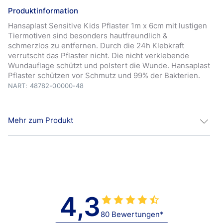
Produktinformation
Hansaplast Sensitive Kids Pflaster 1m x 6cm mit lustigen
Tiermotiven sind besonders hautfreundlich &
schmerzlos zu entfernen. Durch die 24h Klebkraft
verrutscht das Pflaster nicht. Die nicht verklebende
Wundauflage schützt und polstert die Wunde. Hansaplast
Pflaster schützen vor Schmutz und 99% der Bakterien.
NART: 48782-00000-48
Mehr zum Produkt
Hansaplast Sensitive Kids-Pflaster sind sehr
hautfreundlich und eignen sich zur Abdeckung aller
Arten kleinerer Wunden.
Das komfortable Material ist hypoallergen und flexibel.
4,3
Das antihaftbeschichtete Wundkissen schützt und
polstert die Wunde. Die sichere und hautfreundliche
80 Bewertungen*
Haftung sorgt dafür, dass das Pflaster an Ort und Stelle