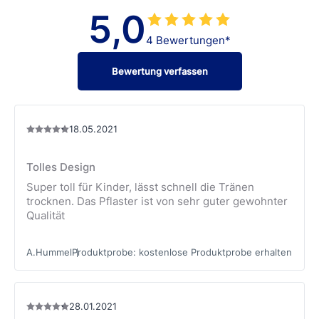
falls es sich um eine menschliche oder tierische
hautfreundlichen
Hansaplast Sensitive Kinderpflaster
.
5,0
Bisswunde handelt.
4 Bewertungen*
falls sich die Wunde im Gesicht befindet.
wenn kein ausreichender Tetanusschutz mehr
Bewertung verfassen
besteht.
Und natürlich immer dann, wenn du unsicher bist, Fragen
hast oder Zweifel bestehen, wie schwerwiegend eine
Verletzung ist.
18.05.2021
Tolles Design
Super toll für Kinder, lässt schnell die Tränen
trocknen. Das Pflaster ist von sehr guter gewohnter
Qualität
A.Hummel
Produktprobe
:
kostenlose Produktprobe erhalten
28.01.2021