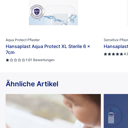
Aqua Protect Pflaster
Sensitive Pflas
Hansaplast Aqua Protect XL Sterile 6 x
Hansaplast 
7cm
4.
1.0
1 Bewertungen
Ähnliche Artikel