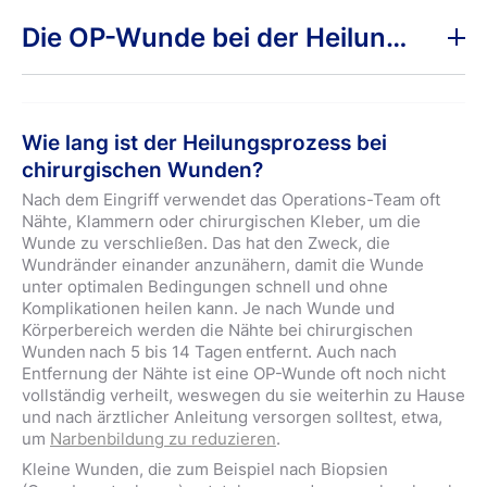
Schütze deine postoperative Wunde vor Schmutz und
Haut vorsichtig trocknen. Auch verklebte oder
Bakterien, um eine problemlose und schnelle Heilung zu
Die OP-Wunde bei der Heilung unterstützen
verkrustete Verbände können mit dem Wundspray
ermöglichen. Für den
Wundschutz
verwendest du nach
befeuchtet werden, um sie einfacher zu lösen.
dem sanften Abtrocknen der Haut den
Hansaplast
Sobald die Wunde geschlossen und die Fäden entfernt
Sensitive XL/XXL Steriler Wundverband
. Der
sind, kannst du in Absprache mit deinen behandelnden
Wundverband ist in verschiedenen Größen erhältlich und
Ärzt*innen die
Hansaplast Wundheilsalbe
zur weiteren
eignet sich ideal für mittelgroße bis größere OP-Wunden
Wie lang ist der Heilungsprozess bei
Nachsorge verwenden.
nach kleineren Eingriffen.
chirurgischen Wunden?
Um deine Wunde vor Wasser zu schützen, verwende
Nach dem Eingriff verwendet das Operations-Team oft
die sterilen
Aqua Protect XL
oder
AquaProtect
Nähte, Klammern oder chirurgischen Kleber, um die
XXL
Pflaster von Hansaplast.
Wunde zu verschließen. Das hat den Zweck, die
Auch mit sterilen Kompressen lassen sich größere,
Wundränder einander anzunähern, damit die Wunde
postoperative Wunden gut abdecken. Sie eignen sich
unter optimalen Bedingungen schnell und ohne
zudem, um Wunden bei Bedarf beim Verbandwechsel zu
Komplikationen heilen kann. Je nach Wunde und
reinigen. Dazu verwendest du zuerst das
Hansaplast
Körperbereich werden die Nähte bei chirurgischen
Wundspray
und tupfst die Wunde und die umliegende
Wunden nach 5 bis 14 Tagen entfernt. Auch nach
Haut anschließend mit Hilfe der sterilen Kompresse
Entfernung der Nähte ist eine OP-Wunde oft noch nicht
vorsichtig trocken.
vollständig verheilt, weswegen du sie weiterhin zu Hause
und nach ärztlicher Anleitung versorgen solltest, etwa,
um
Narbenbildung zu reduzieren
.
Kleine Wunden, die zum Beispiel nach Biopsien