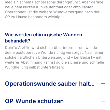
medizinischem Fachpersonal durchgeführt. Aber gerade
bei einem kurzen Klinikaufenthalt oder ambulanten
Operationen ist die weitere Wundversorgung nach der
OP zu Hause besonders wichtig.
Wie werden chirurgische Wunden
behandelt?
Dein*e Ärzt*in wird dich darüber informieren, wie du
deine postoperative Wunde richtig versorgst. Nach einer
solchen ärztlichen Unterweisung und – bei Bedarf – mit
weiterer Abstimmung kannst du die sichere und schnelle
Wundheilung
selbst unterstützen:
Operationswunde sauber halten
Auf ärztliche Empfehlung kannst du deine postoperative
Wunde sauber halten, indem du die Wunde zum Schutz
OP-Wunde schützen
vor Infektionen mit dem
Hansaplast Wundspray
reinigst.
Anschließend solltest du die Wunde und die umliegende